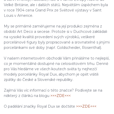
Velké Británie, ale i dalších států. Největším úspěchem byla
v roce 1904 cena Grand Prix ze Světové výstavy v Saint
Louis v Americe.
My se primárně zaměřujeme na její produkci zejména z
období Art Deco a secese. Protože si v Duchcově zakládali
na vysoké kvalitě provedení svých výrobků, veškeré
porcelánové figury byly propracované a srovnatelné s jinými
porcelánkami své doby (např. Goldscheider, Rosenthal).
V našem internetovém obchodě Vám přinášíme to nejlepší,
co je momentálně dostupné na celosvětovém trhu. Denně
pro Vás hledáme ve všech koutech světa ty nejhezčí
modely porcelánky Royal Dux, abychom je opět vrátili
zpátky do České a Slovenské republiky.
Zajímá Vás víc informací o této značce? Podívejte se na
některý z článků na blogu
>>>ZDE<<<
O padělání značky Royal Dux se dočtěte
>>>ZDE<<<