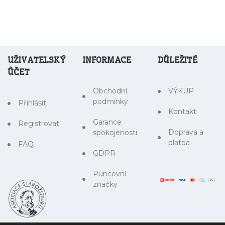
UŽIVATELSKÝ
INFORMACE
DŮLEŽITÉ
ŮČET
Obchodní
VÝKUP
podmínky
Přihlásit
Kontakt
Garance
Registrovat
Doprava a
spokojenosti
platba
FAQ
GDPR
Puncovní
značky