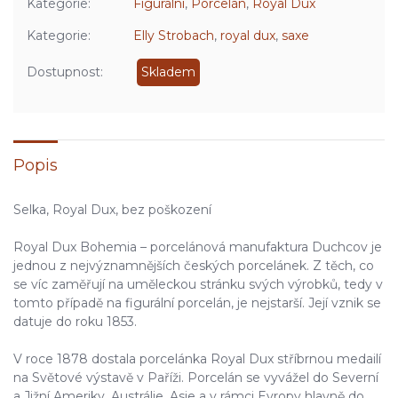
Kategorie:
Figurální
,
Porcelán
,
Royal Dux
Kategorie:
Elly Strobach
,
royal dux
,
saxe
Dostupnost:
Skladem
Popis
Selka, Royal Dux, bez poškození
Royal Dux Bohemia – porcelánová manufaktura Duchcov je
jednou z nejvýznamnějších českých porcelánek. Z těch, co
se víc zaměřují na uměleckou stránku svých výrobků, tedy v
tomto případě na figurální porcelán, je nejstarší. Její vznik se
datuje do roku 1853.
V roce 1878 dostala porcelánka Royal Dux stříbrnou medailí
na Světové výstavě v Paříži. Porcelán se vyvážel do Severní
a Jižní Ameriky, Austrálie, Asie a v rámci Evropy hlavně do