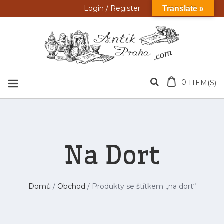
Přeskočit
Login / Register
Translate »
na
obsah
0
ITEM(S)
Na Dort
Domů
/
Obchod
/ Produkty se štítkem „na dort“