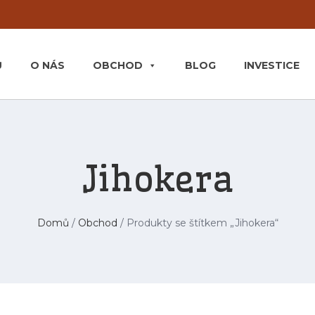
Ů
O NÁS
OBCHOD
BLOG
INVESTICE
Jihokera
Domů
/
Obchod
/ Produkty se štítkem „Jihokera“