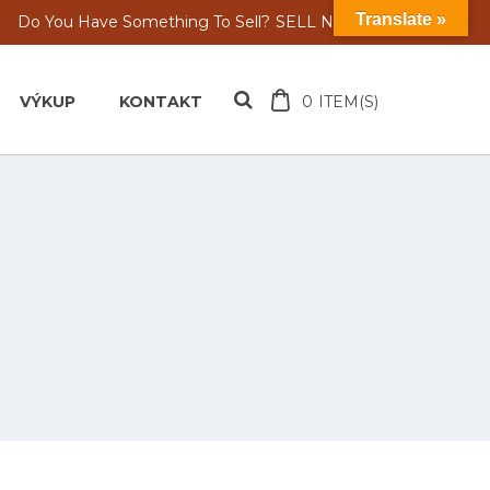
Translate »
Do You Have Something To Sell?
SELL NOW
VÝKUP
KONTAKT
0
ITEM(S)