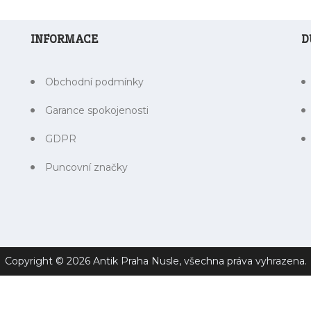
INFORMACE
D
Obchodní podmínky
Garance spokojenosti
GDPR
Puncovní značky
Copyright ©
2026 Antik Praha Nusle, všechna práva vyhrazena.