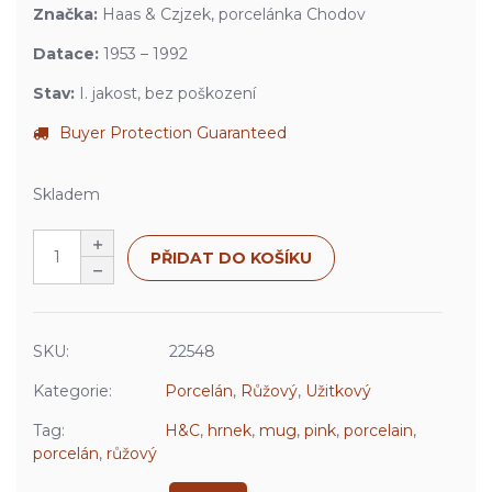
Značka:
Haas & Czjzek, porcelánka Chodov
Datace:
1953 – 1992
Stav:
I. jakost, bez poškození
Buyer Protection Guaranteed
Skladem
PŘIDAT DO KOŠÍKU
SKU:
22548
Kategorie:
Porcelán
,
Růžový
,
Užitkový
Tag:
H&C
,
hrnek
,
mug
,
pink
,
porcelain
,
porcelán
,
růžový