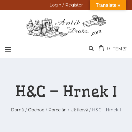
Přeskočit
Login / Register
Translate »
na
obsah
0
ITEM(S)
H&C – Hrnek I
Domů
/
Obchod
/
Porcelán
/
Užitkový
/ H&C – Hrnek I