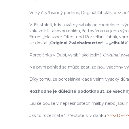
Velký čtyřhranný podnos, Originál Cibulák, bez p
V 19. století, kdy továrny sahaly po modelech svýc
zákazníků takovou oblibu, že továrna na jeho výro
firme: „Meissner Ofen- und Porzellan- fabrik, vorm
se dostal „
Original Zwiebelmuster“ – „cibulák
Porcelánka v Dubí, vyrábí jako jediná
Original zwi
Na první pohled se může zdát, že jsou všechny vý
Díky tomu, že porcelánka klade velmi vysoký důraz n
Rozhodně je důležité podotknout, že všechny tř
Liší se pouze v nepřesnostech malby nebo jsou na
Jak to rozeznáte? Přečtěte si v článku
>>>ZDE<<