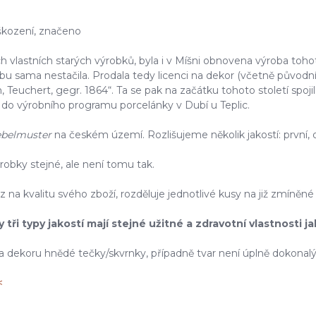
oškození, značeno
h vlastních starých výrobků, byla i v Míšni obnovena výroba toho
bu sama nestačila. Prodala tedy licenci na dekor (včetně původní
, Teuchert, gegr. 1864“. Ta se pak na začátku tohoto století spoji
“ do výrobního programu porcelánky v Dubí u Teplic.
ebelmuster
na českém území. Rozlišujeme několik jakostí: první, 
robky stejné, ale není tomu tak.
a kvalitu svého zboží, rozděluje jednotlivé kusy na již zmíněné tř
i typy jakostí mají stejné užitné a zdravotní vlastnosti jak
 dekoru hnědé tečky/skvrnky, případně tvar není úplně dokonalý (
<