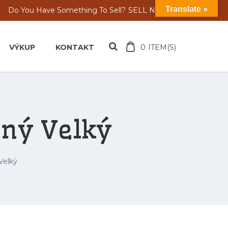
Translate »
Do You Have Something To Sell?
SELL NOW
VÝKUP
KONTAKT
0
ITEM(S)
nný Velký
Velký