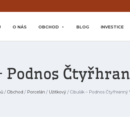
Ů
O NÁS
OBCHOD
BLOG
INVESTICE
– Podnos Čtyřhra
ů
/
Obchod
/
Porcelán
/
Užitkový
/ Cibulák – Podnos Čtyřhranný 