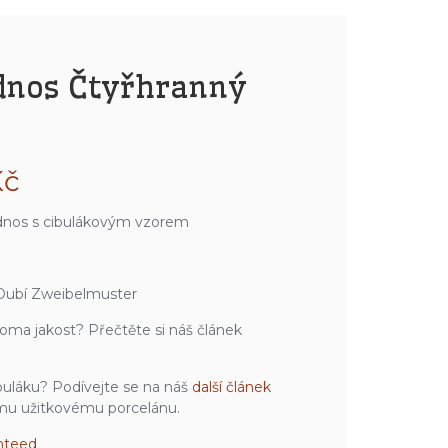
odnos Čtyřhranný
Kč
dnos s cibulákovým vzorem
Dubí Zweibelmuster
oma jakost? Přečtěte si náš článek
ibuláku? Podívejte se na náš
další článek
u užitkovému porcelánu.
nteed