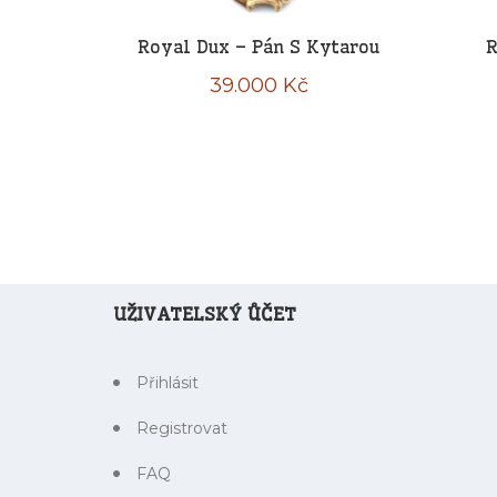
Royal Dux – Pán S Kytarou
R
39.000
Kč
UŽIVATELSKÝ ŮČET
Přihlásit
Registrovat
FAQ