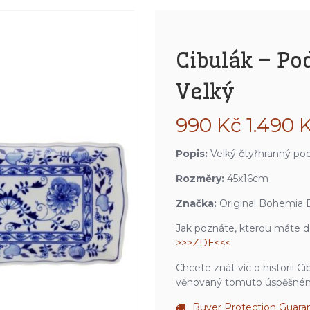
Cibulák – P
Velký
Rozpětí
–
990
Kč
1.490
cen:
990 Kč
Popis:
Velký čtyřhranný po
až
1.490 Kč
Rozměry:
45x16cm
Značka:
Original Bohemia 
Jak poznáte, kterou máte d
>>>ZDE<<<
Chcete znát víc o historii C
věnovaný tomuto úspěšném
Buyer Protection Guara