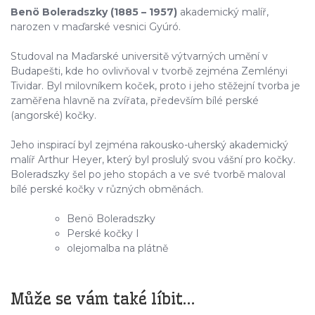
Benö Boleradszky (1885 – 1957)
akademický malíř,
narozen v maďarské vesnici Gyúró.
Studoval na Maďarské universitě výtvarných umění v
Budapešti, kde ho ovlivňoval v tvorbě zejména Zemlényi
Tividar. Byl milovníkem koček, proto i jeho stěžejní tvorba je
zaměřena hlavně na zvířata, především bílé perské
(angorské) kočky.
Jeho inspirací byl zejména rakousko-uherský akademický
malíř Arthur Heyer, který byl proslulý svou vášní pro kočky.
Boleradszky šel po jeho stopách a ve své tvorbě maloval
bílé perské kočky v různých obměnách.
Benö Boleradszky
Perské kočky I
olejomalba na plátně
Může se vám také líbit…