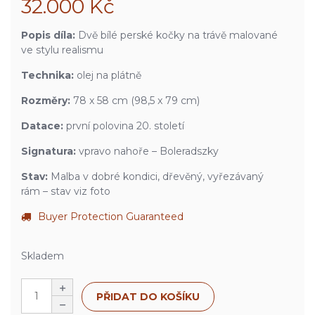
32.000
Kč
Popis díla:
Dvě bílé perské kočky na trávě malované
ve stylu realismu
Technika:
olej na plátně
Rozměry:
78 x 58 cm (98,5 x 79 cm)
Datace:
první polovina 20. století
Signatura:
vpravo nahoře – Boleradszky
Stav:
Malba v dobré kondici, dřevěný, vyřezávaný
rám – stav viz foto
Buyer Protection Guaranteed
Skladem
PŘIDAT DO KOŠÍKU