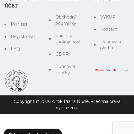
ŮČET
Obchodní
VÝKUP
podmínky
Přihlásit
Kontakt
Garance
Registrovat
Doprava a
spokojenosti
platba
FAQ
GDPR
Puncovní
značky
Copyright ©
2026 Antik Praha Nusle, všechna práva
vyhrazena.