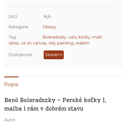
SKU:
N/A
Kategorie:
Obrazy
Tag:
Boleradszky
,
cats
,
kočky
,
malíř
,
obraz
,
oil on canvas
,
olej
,
painting
,
realism
Dostupnost:
Skladem
Popis
Benö Boleradszky – Perské kočky I,
malba i rám v dobrém stavu
Autor: