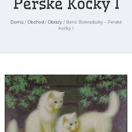
Perské Kočky I
Domů
/
Obchod
/
Obrazy
/ Benö Boleradszky – Perské
Kočky I